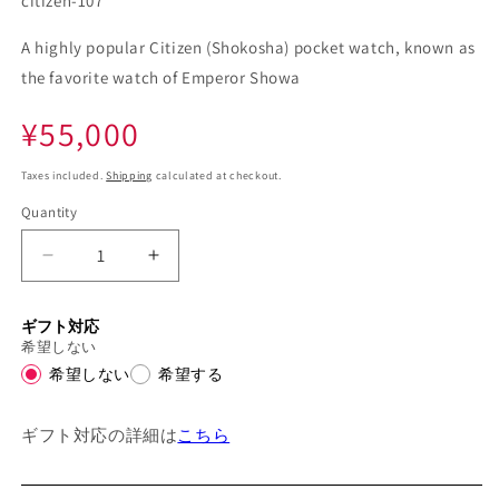
citizen-107
A highly popular Citizen (Shokosha) pocket watch, known as
the favorite watch of Emperor Showa
Regular
¥55,000
price
Taxes included.
Shipping
calculated at checkout.
Quantity
Decrease
Increase
quantity
quantity
for
for
ギフト対応
Overhauled
Overhauled
希望しない
and
and
希望しない
希望する
adjusted
adjusted
to
to
within
within
ギフト対応の詳細は
こちら
1
1
minute
minute
per
per