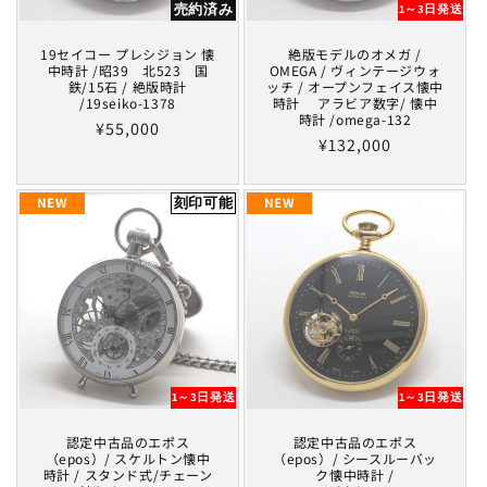
n
売約済み
1～3日発送
t
19セイコー プレシジョン 懐
絶版モデルのオメガ /
e
中時計 /昭39 北523 国
OMEGA / ヴィンテージウォ
n
鉄/15石 / 絶版時計
ッチ / オープンフェイス懐中
/19seiko-1378
時計 アラビア数字/ 懐中
t
時計 /omega-132
Regular
¥55,000
Regular
¥132,000
price
price
NEW
刻印可能
NEW
1～3日発送
1～3日発送
認定中古品のエポス
認定中古品のエポス
（epos）/ スケルトン懐中
（epos）/ シースルーバッ
時計 / スタンド式/チェーン
ク懐中時計 /