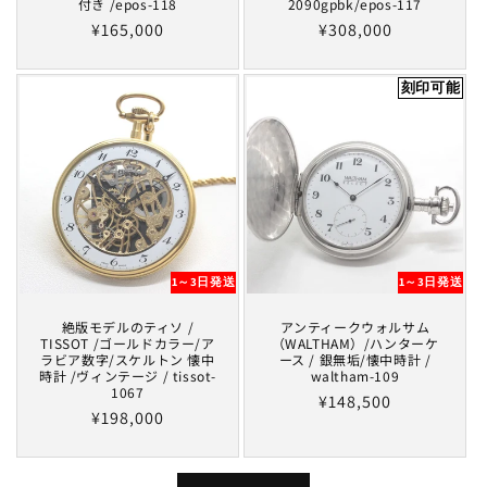
付き /epos-118
2090gpbk/epos-117
Regular
¥165,000
Regular
¥308,000
price
price
刻印可能
1～3日発送
1～3日発送
絶版モデルのティソ /
アンティークウォルサム
TISSOT /ゴールドカラー/ア
（WALTHAM）/ハンターケ
ラビア数字/スケルトン 懐中
ース / 銀無垢/懐中時計 /
時計 /ヴィンテージ / tissot-
waltham-109
1067
Regular
¥148,500
Regular
¥198,000
price
price