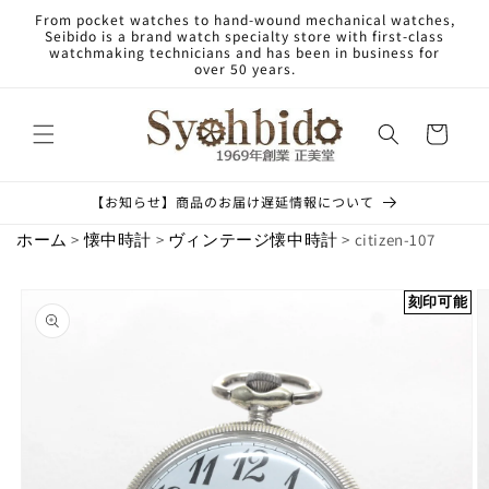
Skip to
From pocket watches to hand-wound mechanical watches,
content
Seibido is a brand watch specialty store with first-class
watchmaking technicians and has been in business for
over 50 years.
Cart
【お知らせ】商品のお届け遅延情報について
ホーム
>
懐中時計
>
ヴィンテージ懐中時計
> citizen-107
Skip to
刻印可能
product
information