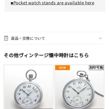
■Pocket watch stands are available here
C
o
返品・交換について
l
l
a
その他ヴィンテージ懐中時計はこちら
p
s
NEW
刻印可能
i
b
l
e
c
o