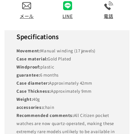
メール
LINE
電話
Specifications
Movement:
Manual winding (17 jewels)
Case material:
Gold Plated
Windproof:
plastic
guarantee:
6 months
Case diameter:
Approximately 42mm
Case Thickness:
Approximately 9mm
Weight:
40g
accessories:
chain
Recommended comments:
All Citizen pocket
watches are now quartz-operated, making these
extremely rare models unlikely to be available in