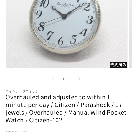
売約済み
Open
O
media
m
1
2
of
1
/
11
in
in
modal
m
ヴィンテージウォッチ
Overhauled and adjusted to within 1
minute per day / Citizen / Parashock / 17
jewels / Overhauled / Manual Wind Pocket
Watch / Citizen-102
SKU: