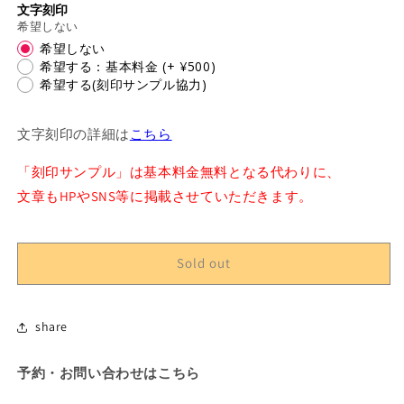
文字刻印
day
day
希望しない
/
/
希望しない
Citizen
Citizen
希望する：基本料金
(+ ¥500)
/
/
希望する(刻印サンプル協力)
Parashock
Parashock
/
/
17
17
文字刻印の詳細は
こちら
jewels
jewels
/
/
「刻印サンプル」は基本料金無料となる代わりに、
Overhauled
Overhauled
文章もHPやSNS等に掲載させていただきます。
/
/
Manual
Manual
Wind
Wind
Sold out
Pocket
Pocket
Watch
Watch
/
/
Citizen-
Citizen-
share
102
102
予約・お問い合わせはこちら