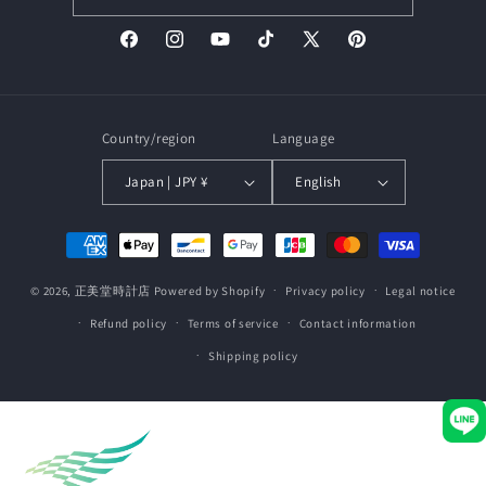
Facebook
Instagram
YouTube
TikTok
X
Pinterest
(Twitter)
Country/region
Language
Japan | JPY ¥
English
Payment
methods
© 2026,
正美堂時計店
Powered by Shopify
Privacy policy
Legal notice
Refund policy
Terms of service
Contact information
Shipping policy