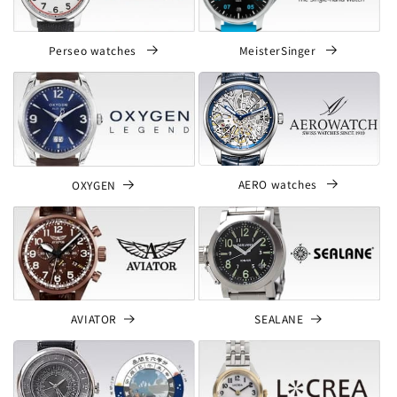
Perseo watches
MeisterSinger
AERO watches
OXYGEN
SEALANE
AVIATOR