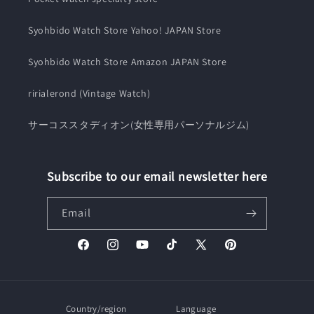
Syohbido Watch Store Yahoo! JAPAN Store
Syohbido Watch Store Amazon JAPAN Store
ririalerond (Vintage Watch)
サーコススタディオン(女性専用パーソナルジム)
Subscribe to our email newsletter here
Email
Facebook
Instagram
YouTube
TikTok
X
Pinterest
(Twitter)
Country/region
Language