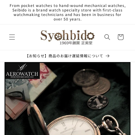
Skip to
From pocket watches to hand-wound mechanical watches,
content
Seibido is a brand watch specialty store with first-class
watchmaking technicians and has been in business for
over 50 years.
Cart
【お知らせ】商品のお届け遅延情報について