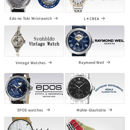
Edo no Toki Wristwatch
L＊CREA
Raymond Weil
Vintage Watches
EPOS watches
Mühle-Glashütte