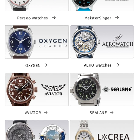
Perseo watches
MeisterSinger
AERO watches
OXYGEN
SEALANE
AVIATOR