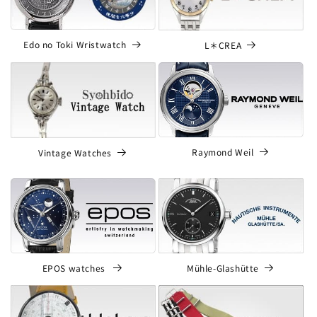
Edo no Toki Wristwatch
L＊CREA
Raymond Weil
Vintage Watches
EPOS watches
Mühle-Glashütte