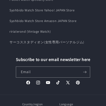
Syohbido Watch Store Yahoo! JAPAN Store
Syohbido Watch Store Amazon JAPAN Store
ririalerond (Vintage Watch)
サーコススタディオン(女性専用パーソナルジム)
Subscribe to our email newsletter here
Email
Facebook
Instagram
YouTube
TikTok
X
Pinterest
(Twitter)
Country/region
Language