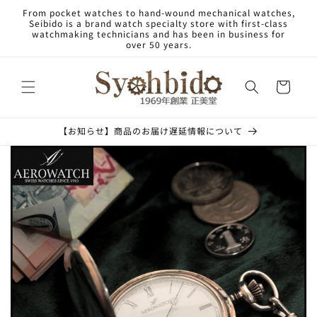
Skip to
From pocket watches to hand-wound mechanical watches,
content
Seibido is a brand watch specialty store with first-class
watchmaking technicians and has been in business for
over 50 years.
Cart
【お知らせ】商品のお届け遅延情報について