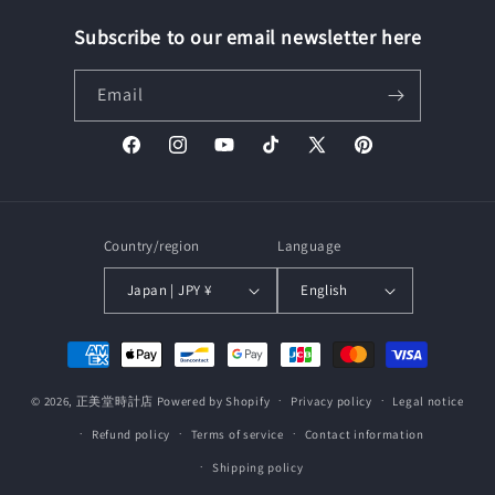
Subscribe to our email newsletter here
Email
Facebook
Instagram
YouTube
TikTok
X
Pinterest
(Twitter)
Country/region
Language
Japan | JPY ¥
English
Payment
methods
© 2026,
正美堂時計店
Powered by Shopify
Privacy policy
Legal notice
Refund policy
Terms of service
Contact information
Shipping policy