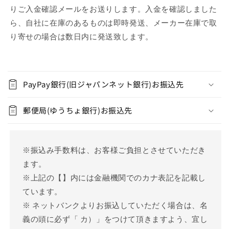
りご入金確認メールをお送りします。入金を確認しました
ら、自社に在庫のあるものは即時発送、メーカー在庫で取
り寄せの場合は数日内に発送致します。
C
o
PayPay銀行(旧ジャパンネット銀行)お振込先
l
l
郵便局(ゆうちょ銀行)お振込先
a
p
s
※振込み手数料は、お客様ご負担とさせていただき
i
ます。
b
※上記の【】内には金融機関でのカナ表記を記載し
l
ています。
e
※ ネットバンクよりお振込していただく場合は、名
c
義の頭に必ず「 カ）」をつけて頂きますよう、宜し
o