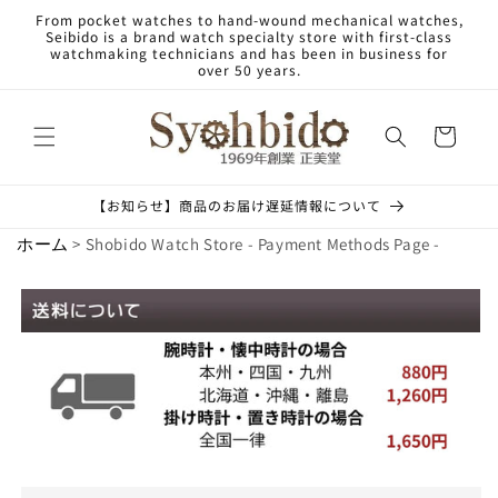
Skip to
From pocket watches to hand-wound mechanical watches,
content
Seibido is a brand watch specialty store with first-class
watchmaking technicians and has been in business for
over 50 years.
Cart
【お知らせ】商品のお届け遅延情報について
ホーム
> Shobido Watch Store - Payment Methods Page -